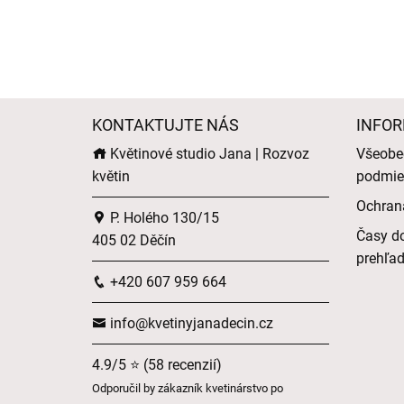
KONTAKTUJTE NÁS
INFOR
Květinové studio Jana | Rozvoz
Všeobe
květin
podmie
Ochran
P. Holého 130/15
Časy do
405 02 Děčín
prehľa
+420 607 959 664
info@kvetinyjanadecin.cz
4.9/5 ⭐ (58 recenzií)
Odporučil by zákazník kvetinárstvo po