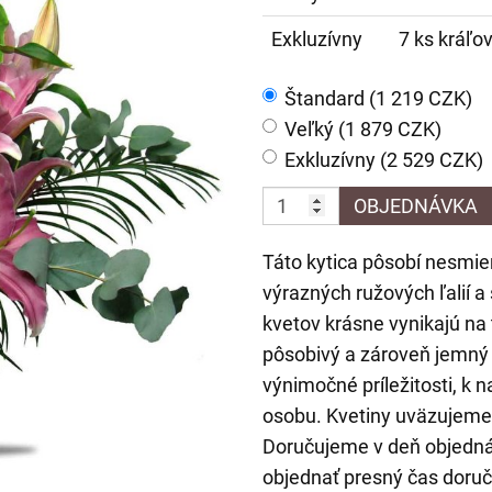
Exkluzívny
7 ks kráľov
Štandard (1 219 CZK)
Veľký (1 879 CZK)
Exkluzívny (2 529 CZK)
OBJEDNÁVKA
Táto kytica pôsobí nesmie
výrazných ružových ľalií a
kvetov krásne vynikajú na
pôsobivý a zároveň jemný 
výnimočné príležitosti, k 
osobu. Kvetiny uväzujeme p
Doručujeme v deň objedn
objednať presný čas doruč