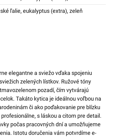
ské ľalie, eukalyptus (extra), zeleň
rne elegantne a sviežo vďaka spojeniu
 sviežich zelených lístkov. Ružové tóny
 tmavozelenom pozadí, čím vytvárajú
celok. Takáto kytica je ideálnou voľbou na
narodeninám či ako poďakovanie pre blízku
rofesionálne, s láskou a citom pre detail.
ávky počas pracovných dní a umožňujeme
enia. Istotu doručenia vám potvrdíme e-