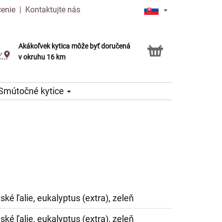
čenie
|
Kontaktujte nás
Akákoľvek kytica môže byť doručená
Služba Click & Collect
v okruhu 16 km
Smútočné kytice
ské ľalie, eukalyptus (extra), zeleň
ské ľalie, eukalyptus (extra), zeleň