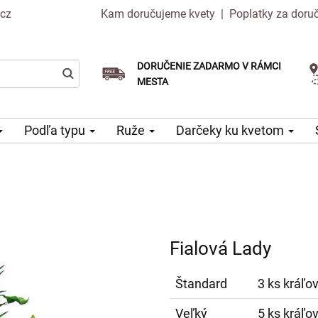
.cz
Kam doručujeme kvety
|
Poplatky za doru
DORUČENIE ZADARMO V RÁMCI
Vyberte si dátum doručenia
Doručenie v ten istý deň k dispozícii
MESTA
Podľa typu
Ruže
Darčeky ku kvetom
Fialová Lady
Štandard
3 ks kráľov
Veľký
5 ks kráľov