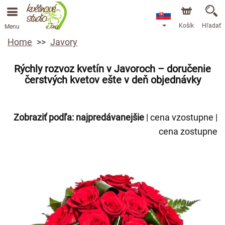
Košík
Hľadať
Menu
Home
Javory
Rýchly rozvoz kvetín v Javoroch – doručenie
čerstvých kvetov ešte v deň objednávky
Zobraziť podľa:
najpredávanejšie
|
cena vzostupne
|
cena zostupne