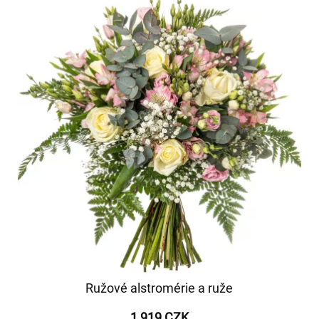
Ružové alstromérie a ruže
1 919 CZK