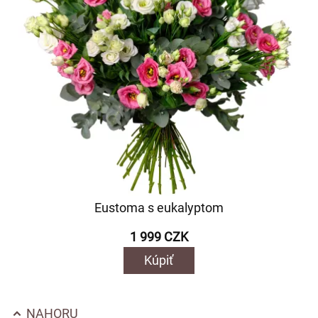
Eustoma s eukalyptom
1 999 CZK
Kúpiť
NAHORU