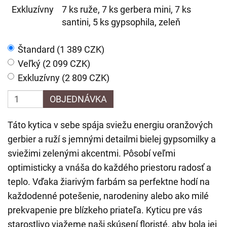
Exkluzívny
7 ks ruže, 7 ks gerbera mini, 7 ks
santini, 5 ks gypsophila, zeleň
Štandard (1 389 CZK)
Veľký (2 099 CZK)
Exkluzívny (2 809 CZK)
OBJEDNÁVKA
Táto kytica v sebe spája sviežu energiu oranžových
gerbier a ruží s jemnými detailmi bielej gypsomilky a
sviežimi zelenými akcentmi. Pôsobí veľmi
optimisticky a vnáša do každého priestoru radosť a
teplo. Vďaka žiarivým farbám sa perfektne hodí na
každodenné potešenie, narodeniny alebo ako milé
prekvapenie pre blízkeho priateľa. Kyticu pre vás
starostlivo viažeme naši skúsení floristé, aby bola jej