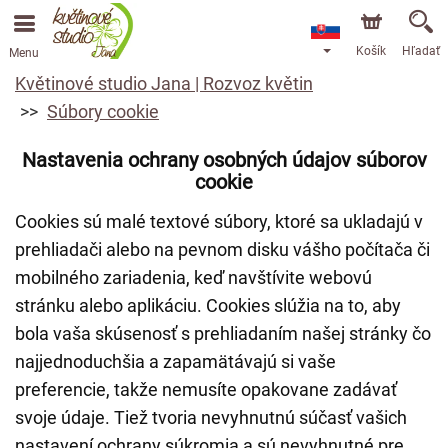
Košík
Hľadať
Menu
Květinové studio Jana | Rozvoz květin
Súbory cookie
Nastavenia ochrany osobných údajov súborov
cookie
Cookies sú malé textové súbory, ktoré sa ukladajú v
prehliadači alebo na pevnom disku vášho počítača či
mobilného zariadenia, keď navštívite webovú
stránku alebo aplikáciu. Cookies slúžia na to, aby
bola vaša skúsenosť s prehliadaním našej stránky čo
najjednoduchšia a zapamätávajú si vaše
preferencie, takže nemusíte opakovane zadávať
svoje údaje. Tiež tvoria nevyhnutnú súčasť vašich
nastavení ochrany súkromia a sú nevyhnutné pre