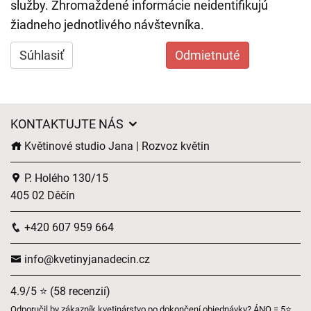
služby. Zhromaždené informácie neidentifikujú
žiadneho jednotlivého návštevníka.
Súhlasiť
Odmietnuté
KONTAKTUJTE NÁS
Květinové studio Jana | Rozvoz květin
P. Holého 130/15
405 02 Děčín
+420 607 959 664
info@kvetinyjanadecin.cz
4.9/5 ⭐ (58 recenzií)
Odporučil by zákazník kvetinárstvo po dokončení objednávky? ÁNO = 5⭐,