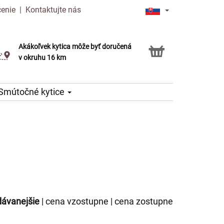
čenie
|
Kontaktujte nás
Akákoľvek kytica môže byť doručená
Služba Click & Collect
v okruhu 16 km
Smútočné kytice
dávanejšie
|
cena vzostupne
|
cena zostupne