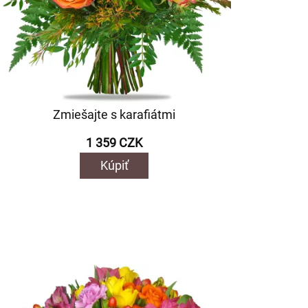
Zmiešajte s karafiátmi
1 359 CZK
Kúpiť