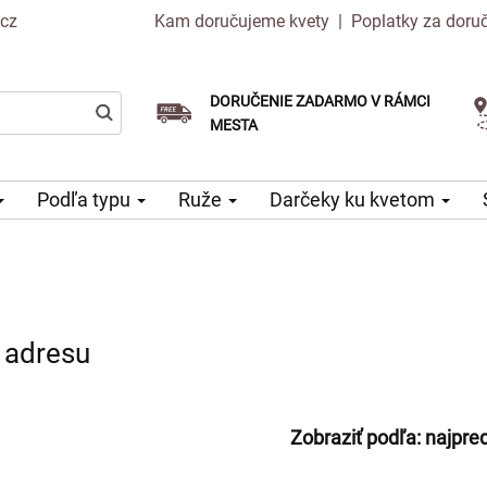
.cz
Kam doručujeme kvety
|
Poplatky za doru
DORUČENIE ZADARMO V RÁMCI
Vyberte si dátum doručenia
Doručenie v ten istý deň k dispozícii
MESTA
Podľa typu
Ruže
Darčeky ku kvetom
 adresu
Zobraziť podľa:
najpre