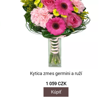
Kytica zmes germini a ruží
1 059 CZK
Kúpiť