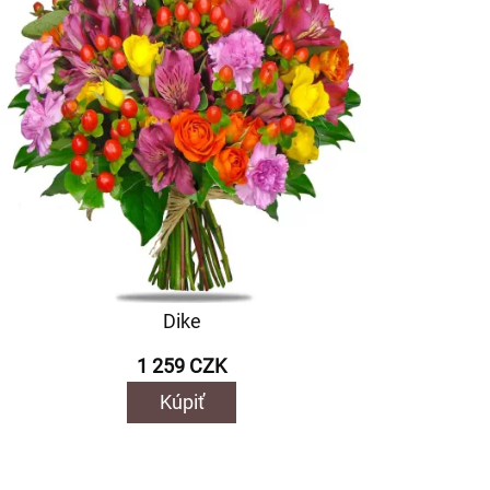
Dike
1 259 CZK
Kúpiť