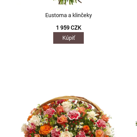
Eustoma a klinčeky
1 959 CZK
Kúpiť