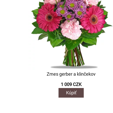
Zmes gerber a klinčekov
1 009 CZK
Kúpiť