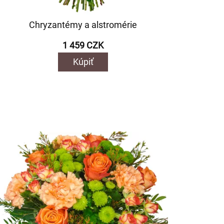
Chryzantémy a alstromérie
1 459 CZK
Kúpiť