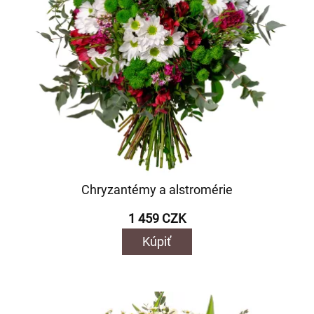
Chryzantémy a alstromérie
1 459 CZK
Kúpiť