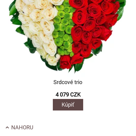
Srdcové trio
4 079 CZK
Kúpiť
NAHORU