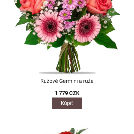
Ružové Germini a ruže
1 779 CZK
Kúpiť