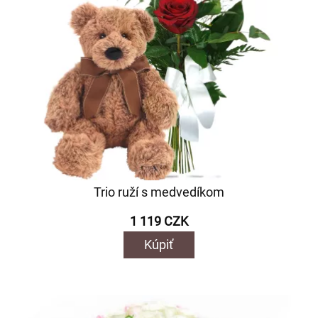
Trio ruží s medvedíkom
1 119 CZK
Kúpiť