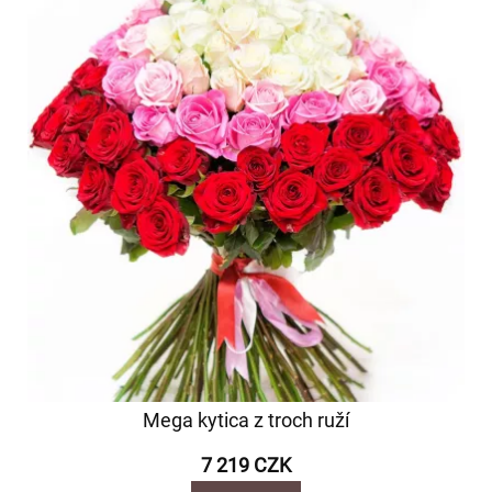
Mega kytica z troch ruží
7 219 CZK