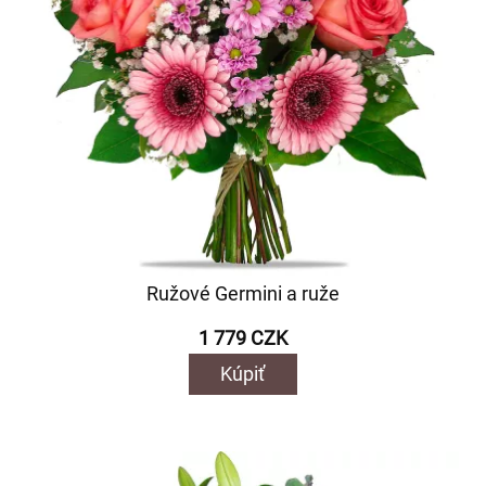
Ružové Germini a ruže
1 779 CZK
Kúpiť