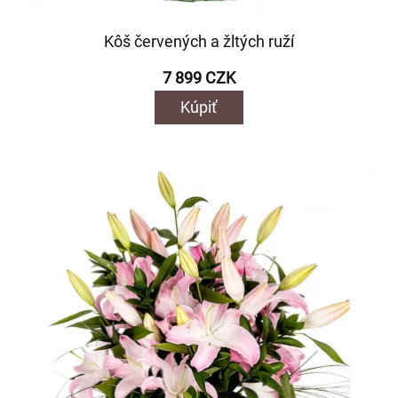
Kôš červených a žltých ruží
7 899 CZK
Kúpiť