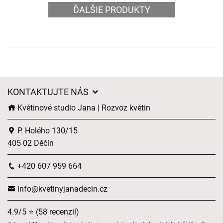
ĎALŠIE PRODUKTY
KONTAKTUJTE NÁS
Květinové studio Jana | Rozvoz květin
P. Holého 130/15
405 02 Děčín
+420 607 959 664
info@kvetinyjanadecin.cz
4.9/5 ⭐ (58 recenzií)