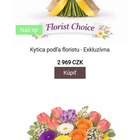
Náš tip
Kytica podľa floristu - Exkluzívna
2 969 CZK
Kúpiť