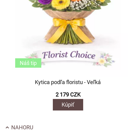
Náš tip
Kytica podľa floristu - Veľká
2 179 CZK
Kúpiť
NAHORU