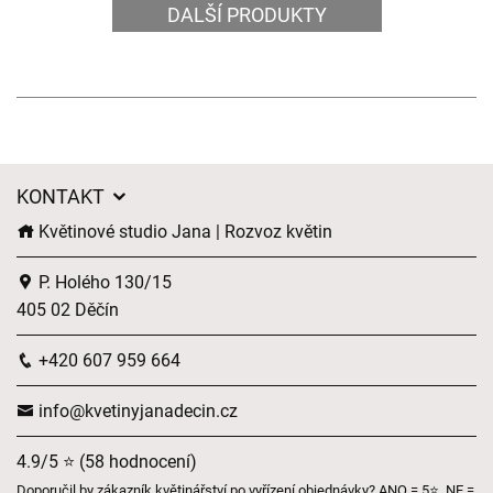
DALŠÍ PRODUKTY
KONTAKT
Květinové studio Jana | Rozvoz květin
P. Holého 130/15
405 02 Děčín
+420 607 959 664
info@kvetinyjanadecin.cz
4.9/5 ⭐ (58 hodnocení)
Doporučil by zákazník květinářství po vyřízení objednávky? ANO = 5⭐, NE =