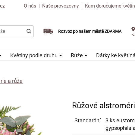
.cz
O nás
|
Naše provozovny
|
Kam doručujeme květi
Doručujeme již v den objednávky
Rozvoz po našem městě ZDARMA
Možný výběr času a dne doručení
Květiny podle druhu
Růže
Dárky ke květi
rie a růže
Růžové alstroméri
Standardní
3 ks eustoma
gypsophila a