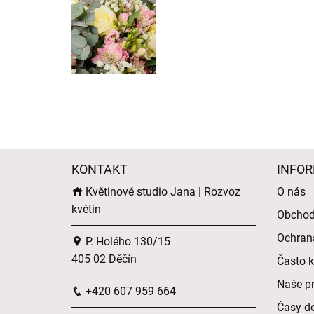
KONTAKT
INFOR
Květinové studio Jana | Rozvoz
O nás
květin
Obchod
Ochran
P. Holého 130/15
405 02 Děčín
Často k
Naše p
+420 607 959 664
Časy do