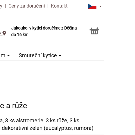
ny
|
Ceny za doručení
|
Kontakt
Jakoukoliv kytici doručíme z Děčína
Možnost vyzvednout v naší květince
do 16 km
nám
Smuteční kytice
e a růže
, 3 ks alstromerie, 3 ks růže, 3 ks
 dekorativní zeleň (eucalyptus, rumora)