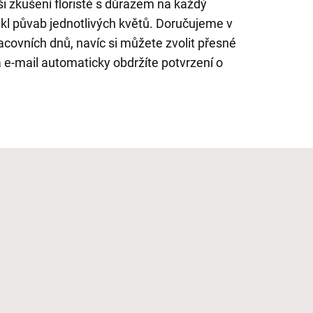
i zkušení floristé s důrazem na každý
ikl půvab jednotlivých květů. Doručujeme v
ovních dnů, navíc si můžete zvolit přesné
 e-mail automaticky obdržíte potvrzení o