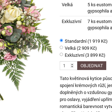
Velká
5 ks eustoma
gypsophila a
Exkluzivní
7 ks eustoma
gypsophila a
Standardní (1 919 Kč)
Velká (2 909 Kč)
Exkluzivní (3 899 Kč)
OBJEDNAT
Tato květinová kytice pů
spojení krémových růží, j
doplněných o vzdušnou gyp
pro oslavy, vyjádření upří
romantická barevnost vytv