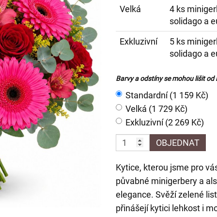
Velká
4 ks minigerb
solidago a 
Exkluzivní
5 ks minigerb
solidago a 
Barvy a odstíny se mohou lišit od
Standardní (1 159 Kč)
Velká (1 729 Kč)
Exkluzivní (2 269 Kč)
OBJEDNAT
Kytice, kterou jsme pro vás
půvabné minigerbery a al
elegance. Svěží zelené lis
přinášejí kytici lehkost i