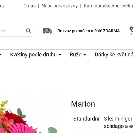
.cz
O nás
|
Naše provozovny
|
Kam doručujeme květi
Doručujeme již v den objednávky
Rozvoz po našem městě ZDARMA
Možný výběr času a dne doručení
Květiny podle druhu
Růže
Dárky ke květi
Marion
Standardní
3 ks minigerb
solidago a 