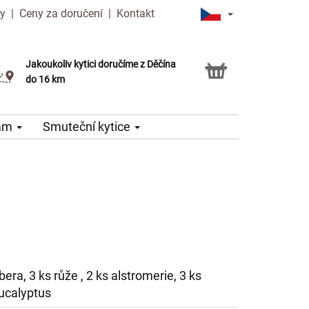
ny
|
Ceny za doručení
|
Kontakt
Jakoukoliv kytici doručíme z Děčína
Možnost vyzvednout v naší květince
do 16 km
nám
Smuteční kytice
era, 3 ks růže , 2 ks alstromerie, 3 ks
eucalyptus