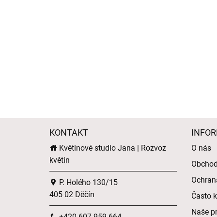
KONTAKT
INFOR
Květinové studio Jana | Rozvoz
O nás
květin
Obchod
Ochran
P. Holého 130/15
405 02 Děčín
Často k
Naše p
+420 607 959 664