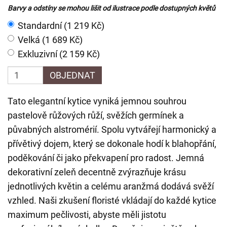
Barvy a odstíny se mohou lišit od ilustrace podle dostupných květů
Standardní (1 219 Kč)
Velká (1 689 Kč)
Exkluzivní (2 159 Kč)
OBJEDNAT
Tato elegantní kytice vyniká jemnou souhrou
pastelově růžových růží, svěžích germínek a
půvabných alstromérií. Spolu vytvářejí harmonický a
přívětivý dojem, který se dokonale hodí k blahopřání,
poděkování či jako překvapení pro radost. Jemná
dekorativní zeleň decentně zvýrazňuje krásu
jednotlivých květin a celému aranžmá dodává svěží
vzhled. Naši zkušení floristé vkládají do každé kytice
maximum pečlivosti, abyste měli jistotu