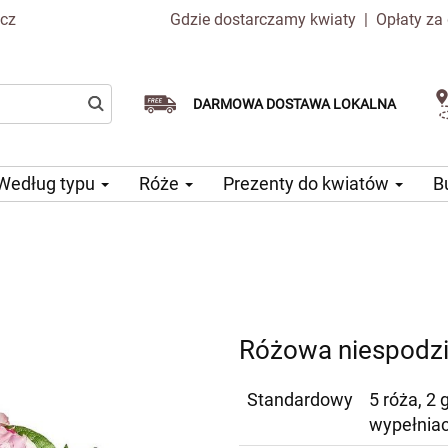
.cz
Gdzie dostarczamy kwiaty
|
Opłaty za
Dostawa tego samego dnia
Wybierz datę dostawy
DARMOWA DOSTAWA LOKALNA
dostępna
Według typu
Róże
Prezenty do kwiatów
B
Różowa niespodz
Standardowy
5 róża, 2 
wypełnia