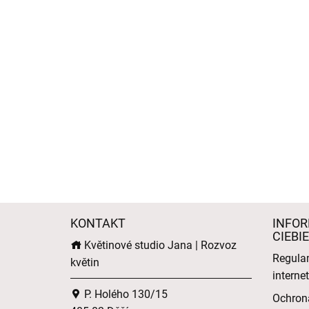
KONTAKT
INFOR
CIEBIE
Květinové studio Jana | Rozvoz
Regula
květin
intern
P. Holého 130/15
Ochron