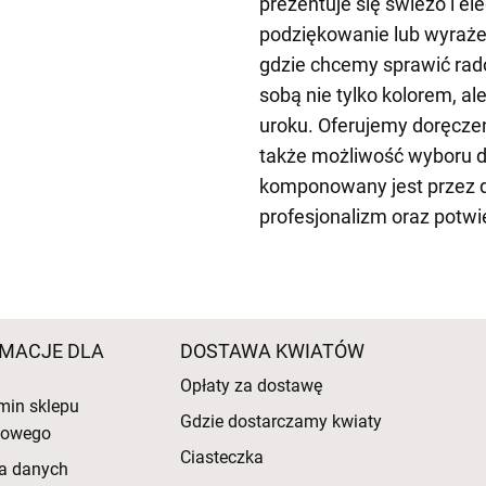
prezentuje się świeżo i el
podziękowanie lub wyraże
gdzie chcemy sprawić rado
sobą nie tylko kolorem, al
uroku. Oferujemy doręczen
także możliwość wyboru d
komponowany jest przez 
profesjonalizm oraz potwi
MACJE DLA
DOSTAWA KWIATÓW
Opłaty za dostawę
min sklepu
Gdzie dostarczamy kwiaty
etowego
Ciasteczka
a danych