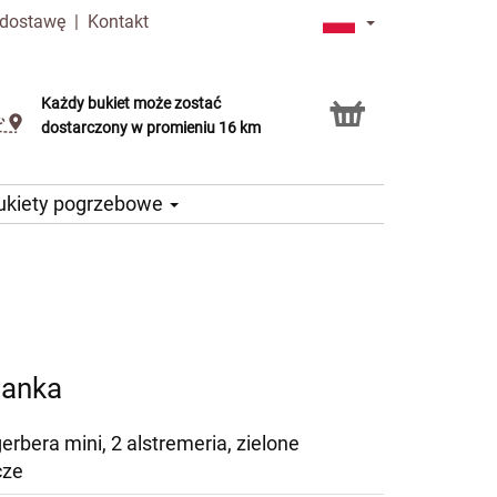
 dostawę
|
Kontakt
Każdy bukiet może zostać
Usługa Click & Collect
dostarczony w promieniu 16 km
ukiety pogrzebowe
ianka
gerbera mini, 2 alstremeria, zielone
cze