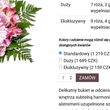
Duży
7 róża, 3 
wypełnia
Ekskluzywny
9 róża, 4 
wypełnia
Kolory i odcienie mogą różnić się 
dostępnych kwiatów
Standardowy (1 219 CZ
Duży (1 689 CZK)
Ekskluzywny (2 159 CZ
ZAMÓW
Delikatny bukiet w odcie
wnętrza subtelną harmonię 
alstremerii uzupełnione s