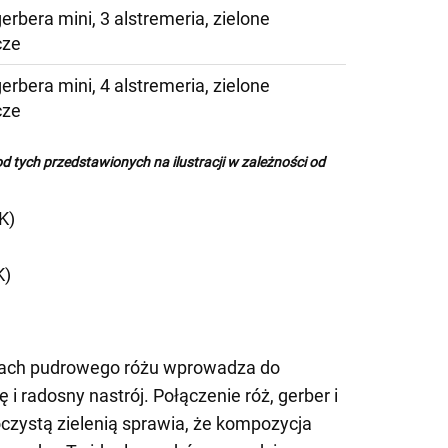
gerbera mini, 3 alstremeria, zielone
cze
gerbera mini, 4 alstremeria, zielone
cze
od tych przedstawionych na ilustracji w zależności od
K)
K)
niach pudrowego różu wprowadza do
i radosny nastrój. Połączenie róż, gerber i
oczystą zielenią sprawia, że kompozycja