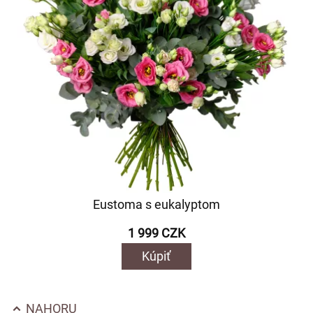
Eustoma s eukalyptom
1 999 CZK
Kúpiť
NAHORU