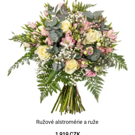
Ružové alstromérie a ruže
1 919 CZK