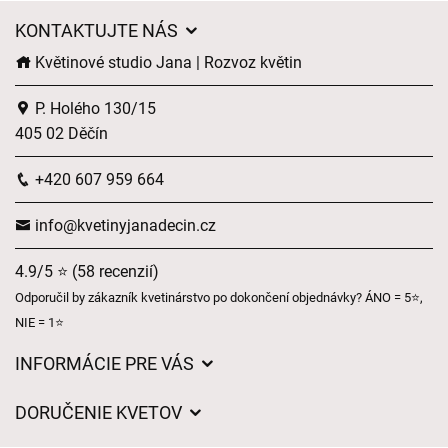
KONTAKTUJTE NÁS
Květinové studio Jana | Rozvoz květin
P. Holého 130/15
405 02 Děčín
+420 607 959 664
info@kvetinyjanadecin.cz
4.9/5 ⭐ (58 recenzií)
Odporučil by zákazník kvetinárstvo po dokončení objednávky? ÁNO = 5⭐,
NIE = 1⭐
INFORMÁCIE PRE VÁS
Všeobecné obchodné podmienky
DORUČENIE KVETOV
Ochrana osobných údajov
Poplatky za doručenie