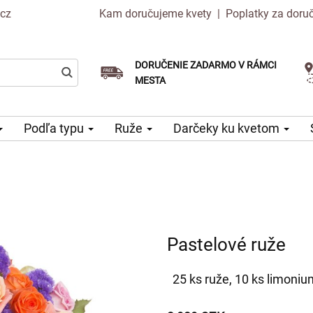
.cz
Kam doručujeme kvety
|
Poplatky za doru
DORUČENIE ZADARMO V RÁMCI
Vyberte si dátum doručenia
Doručenie v ten istý deň k dispozícii
MESTA
Podľa typu
Ruže
Darčeky ku kvetom
Pastelové ruže
25 ks ruže, 10 ks limoni