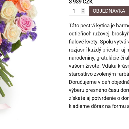
3 939 CZK
OBJEDNÁVKA
Táto pestrá kytica je har
odtieňoch ružovej, brosky
fialové kvety. Spolu vytvá
rozjasní každý priestor aj 
narodeniny, gratulácie či
vašom živote. Vďaka krá
starostlivo zvoleným farb
Doručujeme v deň objedná
výberu presného času doru
získate aj potvrdenie o do
kladieme dôraz na formu 