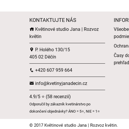
KONTAKTUJTE NÁS
INFOR
Květinové studio Jana | Rozvoz
Všeobe
květin
podmie
Ochran
P. Holého 130/15
Časy do
405 02 Děčín
prehľa
+420 607 959 664
info@kvetinyjanadecin.cz
4.9/5 ⭐ (58 recenzií)
Odporučil by zákazník kvetinárstvo po
dokončení objednávky? ÁNO = 5⭐, NIE = 1⭐
© 2017 Květinové studio Jana | Rozvoz květin.