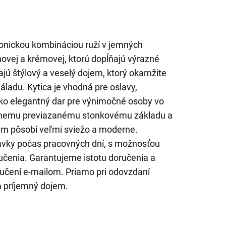
monickou kombináciou ruží v jemných
ňovej a krémovej, ktorú dopĺňajú výrazné
rajú štýlový a veselý dojem, ktorý okamžite
náladu. Kytica je vhodná pre oslavy,
 ako elegantný dar pre výnimočné osoby vo
snemu previazanému stonkovému základu a
ám pôsobí veľmi sviežo a moderne.
vky počas pracovných dní, s možnosťou
čenia. Garantujeme istotu doručenia a
ručení e-mailom. Priamo pri odovzdaní
a príjemný dojem.