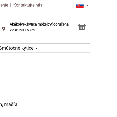
čenie
|
Kontaktujte nás
Akákoľvek kytica môže byť doručená
Služba Click & Collect
v okruhu 16 km
Smútočné kytice
um, mašľa