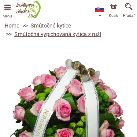
Košík
Hľadať
Menu
Home
Smútočné kytice
Smútočná vypichovaná kytica z ruží