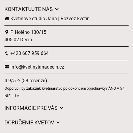
KONTAKTUJTE NÁS
Květinové studio Jana | Rozvoz květin
P. Holého 130/15
405 02 Děčín
+420 607 959 664
info@kvetinyjanadecin.cz
4.9/5 ⭐ (58 recenzií)
Odporučil by zákazník kvetinárstvo po dokončení objednávky? ÁNO = 5⭐,
NIE = 1⭐
INFORMÁCIE PRE VÁS
Všeobecné obchodné podmienky
DORUČENIE KVETOV
Ochrana osobných údajov
Poplatky za doručenie