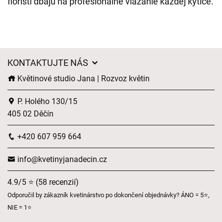
floristi dbajú na profesionálne viazanie každej kytice.
KONTAKTUJTE NÁS
Květinové studio Jana | Rozvoz květin
P. Holého 130/15
405 02 Děčín
+420 607 959 664
info@kvetinyjanadecin.cz
4.9/5 ⭐ (58 recenzií)
Odporučil by zákazník kvetinárstvo po dokončení objednávky? ÁNO = 5⭐,
NIE = 1⭐