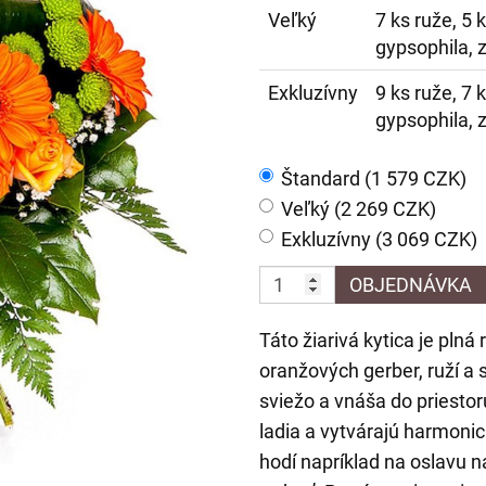
Veľký
7 ks ruže, 5 
gypsophila, 
Exkluzívny
9 ks ruže, 7 
gypsophila, 
Štandard (1 579 CZK)
Veľký (2 269 CZK)
Exkluzívny (3 069 CZK)
OBJEDNÁVKA
Táto žiarivá kytica je plná
oranžových gerber, ruží a
sviežo a vnáša do priesto
ladia a vytvárajú harmoni
hodí napríklad na oslavu n