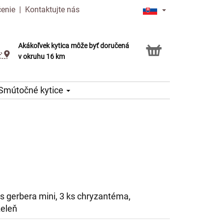
čenie
|
Kontaktujte nás
Akákoľvek kytica môže byť doručená
Služba Click & Collect
v okruhu 16 km
Smútočné kytice
ks gerbera mini, 3 ks chryzantéma,
zeleň