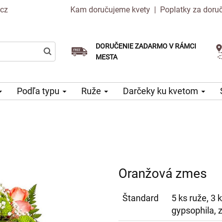
.cz
Kam doručujeme kvety
|
Poplatky za doru
DORUČENIE ZADARMO V RÁMCI
Vyberte si dátum doručenia
Doručenie v ten istý deň k dispozícii
MESTA
Podľa typu
Ruže
Darčeky ku kvetom
Oranžová zmes
Štandard
5 ks ruže, 3 
gypsophila, 