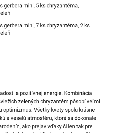
ks gerbera mini, 5 ks chryzantéma,
zeleň
ks gerbera mini, 7 ks chryzantéma, 2 ks
zeleň
 radosti a pozitívnej energie. Kombinácia
 sviežich zelených chryzantém pôsobí veľmi
ru optimizmus. Všetky kvety spolu krásne
ckú a veselú atmosféru, ktorá sa dokonale
arodenín, ako prejav vďaky či len tak pre