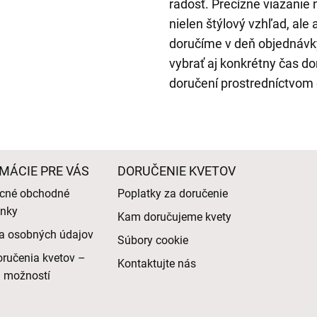
radosť. Precízne viazanie
nielen štýlový vzhľad, ale 
doručíme v deň objednávk
vybrať aj konkrétny čas d
doručení prostredníctvom 
MÁCIE PRE VÁS
DORUČENIE KVETOV
cné obchodné
Poplatky za doručenie
nky
Kam doručujeme kvety
a osobných údajov
Súbory cookie
ručenia kvetov –
Kontaktujte nás
d možností