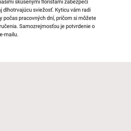
 našimi skúsenými floristami zabezpečí
aj dlhotrvajúcu sviežosť. Kyticu vám radi
y počas pracovných dní, pričom si môžete
oručenia. Samozrejmosťou je potvrdenie o
e-mailu.