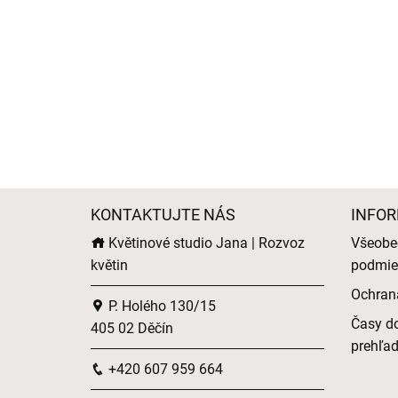
KONTAKTUJTE NÁS
INFOR
Květinové studio Jana | Rozvoz
Všeobe
květin
podmie
Ochran
P. Holého 130/15
Časy do
405 02 Děčín
prehľa
+420 607 959 664