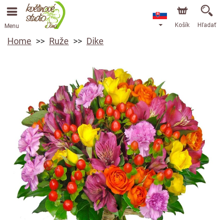
Košík
Hľadať
Menu
Home
Ruže
Dike