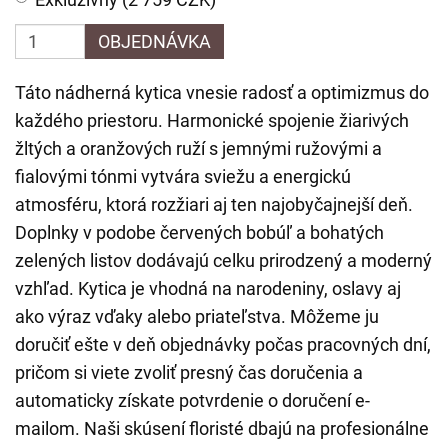
OBJEDNÁVKA
Táto nádherná kytica vnesie radosť a optimizmus do
každého priestoru. Harmonické spojenie žiarivých
žltých a oranžových ruží s jemnými ružovými a
fialovými tónmi vytvára sviežu a energickú
atmosféru, ktorá rozžiari aj ten najobyčajnejší deň.
Doplnky v podobe červených bobúľ a bohatých
zelených listov dodávajú celku prirodzený a moderný
vzhľad. Kytica je vhodná na narodeniny, oslavy aj
ako výraz vďaky alebo priateľstva. Môžeme ju
doručiť ešte v deň objednávky počas pracovných dní,
pričom si viete zvoliť presný čas doručenia a
automaticky získate potvrdenie o doručení e-
mailom. Naši skúsení floristé dbajú na profesionálne