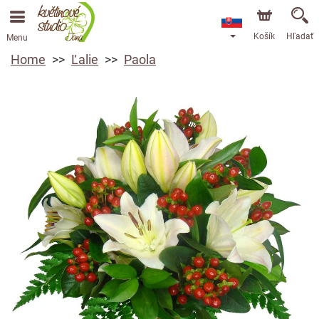
Košík
Hľadať
Menu
Home
Ľalie
Paola