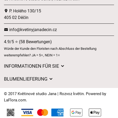
P. Holého 130/15
405 02 Děčín
info@kvetinyjanadecin.cz
4.9/5 ⭐ (58 Bewertungen)
Würde der Kunde den Floristen nach Abschluss der Bestellung
weiterempfehlen? JA = 5⭐, NEIN = 1⭐
INFORMATIONEN FÜR SIE
Über uns
BLUMENLIEFERUNG
Geschäftsbedingungen
Liefergebühren
Datenschutz
© 2017 Květinové studio Jana | Rozvoz květin. Powered by
Wohin wir Blumen liefern
LaFlora.com
.
Lieferzeiten für Blumen – Übersicht der Möglichkeiten
Cookies
Kontakt