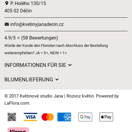
P. Holého 130/15
405 02 Děčín
info@kvetinyjanadecin.cz
4.9/5 ⭐ (58 Bewertungen)
Würde der Kunde den Floristen nach Abschluss der Bestellung
weiterempfehlen? JA = 5⭐, NEIN = 1⭐
INFORMATIONEN FÜR SIE
Über uns
BLUMENLIEFERUNG
Geschäftsbedingungen
Liefergebühren
Datenschutz
© 2017 Květinové studio Jana | Rozvoz květin. Powered by
Wohin wir Blumen liefern
LaFlora.com
.
Lieferzeiten für Blumen – Übersicht der Möglichkeiten
Cookies
Kontakt