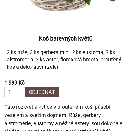
Koš barevných květů
3 ks růže, 3 ks gerbera mini, 2 ks eustoma, 3 ks
alstromeria, 2 ks aster, florexová hmota, proutěný
koš a dekorativní zeleň
1 999 Kč
OBJEDNAT
Tato rozkvetlá kytice v proutěném koši působí
veselým a svěžím dojmem. Růže, gerbery,
alstromérie, eustomy a něžné astery jsou dokonale