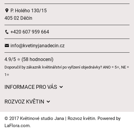
P. Holého 130/15
405 02 Děčín
+420 607 959 664
info@kvetinyjanadecin.cz
4.9/5 ⭐ (58 hodnocení)
Doporučil by zákazník květinářství po vyřízení objednávky? ANO = 5⭐, NE =
1⭐
INFORMACE PRO VÁS
O nás
ROZVOZ KVĚTIN
Obchodní podmínky
Ceny za doručení
Ochrana osobních údajů
© 2017 Květinové studio Jana | Rozvoz květin. Powered by
Kam doručujeme květiny
LaFlora.com
.
Často kladené dotazy
Cookies