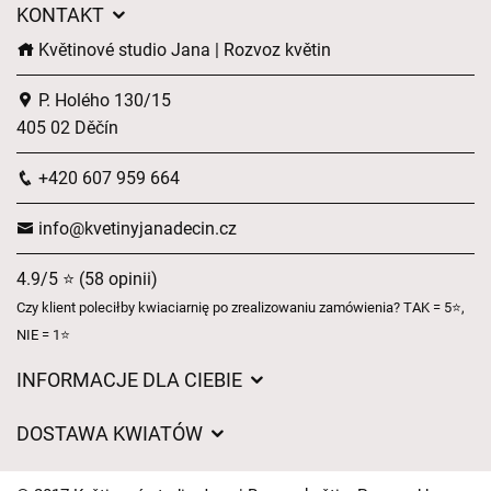
KONTAKT
Květinové studio Jana | Rozvoz květin
P. Holého 130/15
405 02 Děčín
+420 607 959 664
info@kvetinyjanadecin.cz
4.9/5 ⭐ (58 opinii)
Czy klient poleciłby kwiaciarnię po zrealizowaniu zamówienia? TAK = 5⭐,
NIE = 1⭐
INFORMACJE DLA CIEBIE
Regulamin sklepu internetowego
DOSTAWA KWIATÓW
Ochrona danych osobowych
Opłaty za dostawę
Czasy dostawy kwiatów – przegląd możliwości