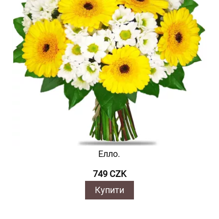
Елло.
749 CZK
Купити