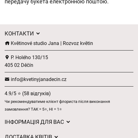
передачу букета електронною поштою.
КОНТАКТИ
Květinové studio Jana | Rozvoz květin
P. Holého 130/15
405 02 Děčín
info@kvetinyjanadecin.cz
4.9/5 ⭐ (58 відгуків)
Чи рекомендуватиме клієнт флориста після виконання
замовлення? ТАК = 5⭐, НІ = 1⭐
ІНФОРМАЦІЯ ДЛЯ ВАС
Загальні умови ведення господарської діяльності
ДОСТАВКА КВІТІВ