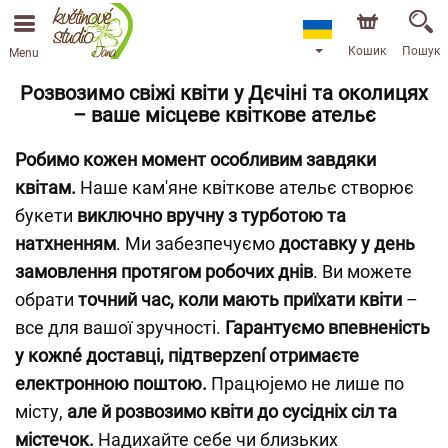
Кошик
Пошук
Menu
Розвозимо свіжі квіти у Дєчіні та околицях
– ваше місцеве квіткове ательє
Робимо кожен момент особливим завдяки
квітам.
Наше кам'яне квіткове ательє створює
букети
виключно вручну з турботою та
натхненням
. Ми забезпечуємо
доставку у день
замовлення протягом робочих днів
. Ви можете
обрати
точний час, коли мають приїхати квіти
–
все для вашої зручності.
Гарантуємо впевненість
у кожné доставці, підтверzení отримаєте
електронною поштою.
Працюjемо не лише по
місту,
але й розвозимо квіти до сусідніх сіл та
містечок.
Надихайте себе чи близьких