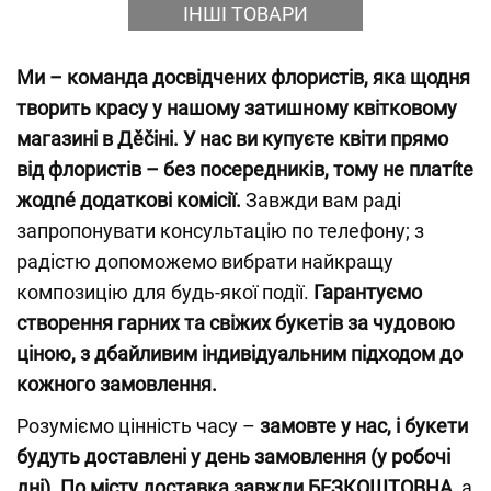
ІНШІ ТОВАРИ
Ми – команда досвідчених флористів, яка щодня
творить красу у нашому затишному квітковому
магазині в Дěčіні. У нас ви купуєте квіти прямо
від флористів – без посередників, тому не платíte
жодné додаткові комісії.
Завжди вам раді
запропонувати консультацію по телефону; з
радістю допоможемо вибрати найкращу
композицію для будь-якої події.
Гарантуємо
створення гарних та свіжих букетів за чудовою
ціною, з дбайливим індивідуальним підходом до
кожного замовлення.
Розуміємо цінність часу –
замовте у нас, і букети
будуть доставлені у день замовлення (у робочі
дні)
.
По місту доставка завжди БЕЗКОШТОВНА,
а