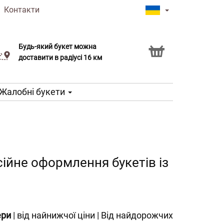
|
Контакти
Будь-який букет можна
Послуга Click & Collect
доставити в радіусі 16 км
Жалобні букети
сійне оформлення букетів із
ери
|
від найнижчої ціни
|
Від найдорожчих