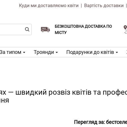
Куди ми доставляємо квіти
|
Вартість доставки
БЕЗКОШТОВНА ДОСТАВКА ПО
Виберіть дату доставки
Доставка в той же день доступна
МІСТУ
За типом
Троянди
Подарунки до квітів
ях — швидкий розвіз квітів та профе
ння
Перегляд за:
бестсел