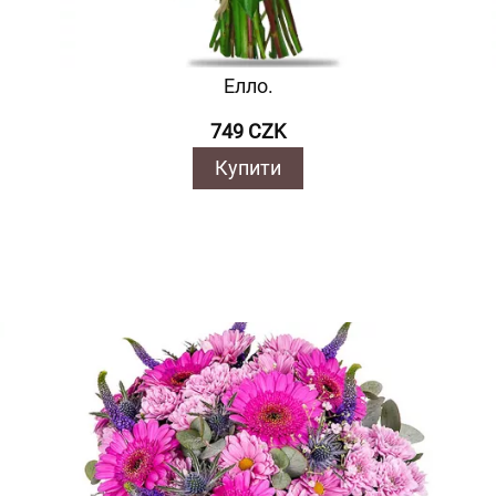
Елло.
749 CZK
Купити