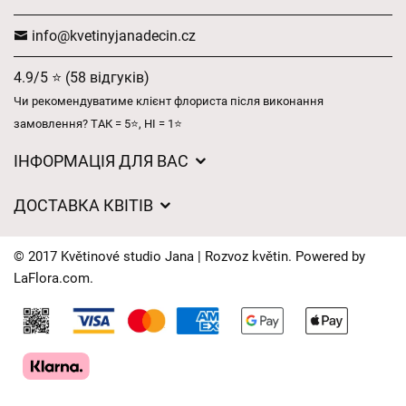
info@kvetinyjanadecin.cz
4.9/5 ⭐ (58 відгуків)
Чи рекомендуватиме клієнт флориста після виконання
замовлення? ТАК = 5⭐, НІ = 1⭐
ІНФОРМАЦІЯ ДЛЯ ВАС
Загальні умови ведення господарської діяльності
ДОСТАВКА КВІТІВ
Захист персональних даних
Вартість доставки
Час доставки квітів – огляд можливостей
© 2017 Květinové studio Jana | Rozvoz květin. Powered by
Куди ми доставляємо квіти
LaFlora.com
.
Файли cookie
Контакти