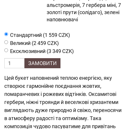
альстромерія, 7 гербера міні, 7
золоті прути (солідаго), зелені
наповнювачі
Cтандартний (1 559 CZK)
Великий (2 459 CZK)
Ексклюзивний (3 349 CZK)
ЗАМОВИТИ
Цей букет наповнений теплою енергією, яку
створює гармонійне поєднання жовтих,
помаранчевих і рожевих відтінків. Оксамитові
гербери, ніжні троянди й веселкові хризантеми
виглядають дуже природно й свіжо, переносячи
в атмосферу радості та оптимізму. Така
композиція чудово пасуватиме для привітань