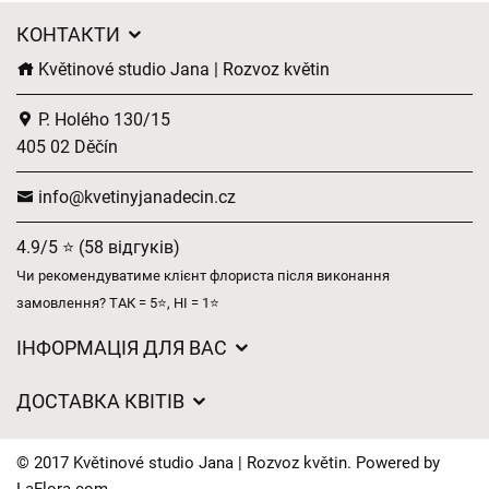
КОНТАКТИ
Květinové studio Jana | Rozvoz květin
P. Holého 130/15
405 02 Děčín
info@kvetinyjanadecin.cz
4.9/5 ⭐ (58 відгуків)
Чи рекомендуватиме клієнт флориста після виконання
замовлення? ТАК = 5⭐, НІ = 1⭐
ІНФОРМАЦІЯ ДЛЯ ВАС
Загальні умови ведення господарської діяльності
ДОСТАВКА КВІТІВ
Захист персональних даних
Вартість доставки
Час доставки квітів – огляд можливостей
© 2017 Květinové studio Jana | Rozvoz květin. Powered by
Куди ми доставляємо квіти