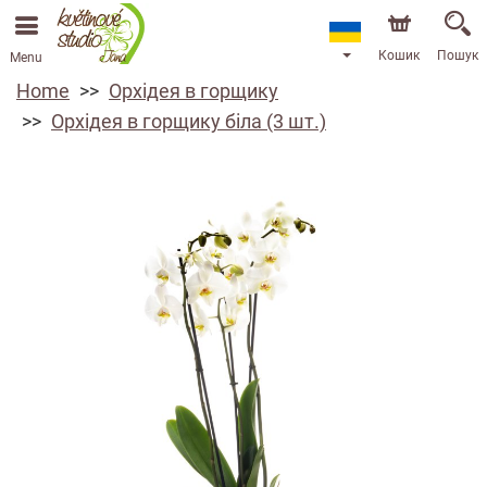
Кошик
Пошук
Menu
Home
Орхідея в горщику
Орхідея в горщику біла (3 шт.)