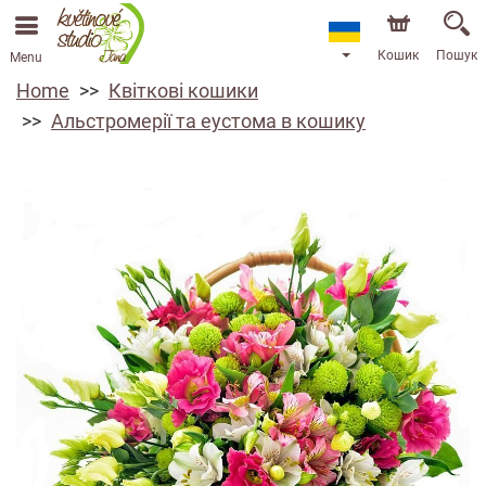
Кошик
Пошук
Menu
Home
Квіткові кошики
Альстромерії та еустома в кошику