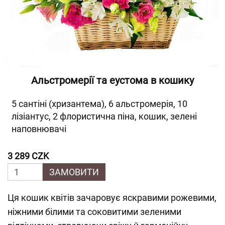
Альстромерії та еустома в кошику
5 сантіні (хризантема), 6 альстромерія, 10
лізіантус, 2 флористична піна, кошик, зелені
наповнювачі
3 289 CZK
ЗАМОВИТИ
Ця кошик квітів зачаровує яскравими рожевими,
ніжними білими та соковитими зеленими