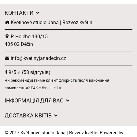
КОНТАКТИ
Květinové studio Jana | Rozvoz květin
P. Holého 130/15
405 02 Děčín
info@kvetinyjanadecin.cz
4.9/5 ⭐ (58 відгуків)
Чи рекомендуватиме клієнт флориста після виконання
замовлення? ТАК = 5⭐, НІ = 1⭐
ІНФОРМАЦІЯ ДЛЯ ВАС
Загальні умови ведення господарської діяльності
ДОСТАВКА КВІТІВ
Захист персональних даних
Вартість доставки
Час доставки квітів – огляд можливостей
© 2017 Květinové studio Jana | Rozvoz květin. Powered by
Куди ми доставляємо квіти