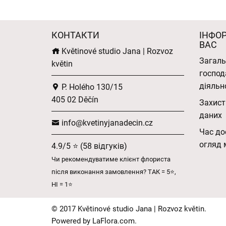
КОНТАКТИ
ІНФО
ВАС
Květinové studio Jana | Rozvoz
Загаль
květin
господ
діяльн
P. Holého 130/15
405 02 Děčín
Захист
даних
info@kvetinyjanadecin.cz
Час до
огляд 
4.9/5 ⭐ (58 відгуків)
Чи рекомендуватиме клієнт флориста
після виконання замовлення? ТАК = 5⭐,
НІ = 1⭐
© 2017 Květinové studio Jana | Rozvoz květin.
Powered by
LaFlora.com
.