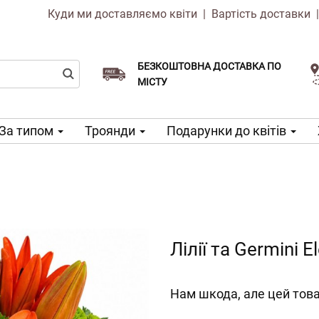
Куди ми доставляємо квіти
|
Вартість доставки
БЕЗКОШТОВНА ДОСТАВКА ПО
Виберіть дату доставки
Доставка в той же день доступна
МІСТУ
За типом
Троянди
Подарунки до квітів
Лілії та Germini E
Нам шкода, але цей това