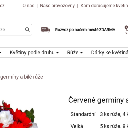
.cz
O nás
|
Naše provozovny
|
Kam doručujeme květi
Doručujeme již v den objednávky
Rozvoz po našem městě ZDARMA
Možný výběr času a dne doručení
Květiny podle druhu
Růže
Dárky ke květi
germíny a bílé růže
Červené germíny a
Standardní
3 ks růže, 4
Velká
5 ks růže, 8