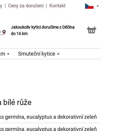
ny
|
Ceny za doručení
|
Kontakt
Jakoukoliv kytici doručíme z Děčína
Možnost vyzvednout v naší květince
do 16 km
nám
Smuteční kytice
 bílé růže
 ks germína, eucalyptus a dekorativní zeleň
 ks germína, eucalyptus a dekorativní zeleň