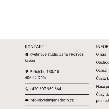
KONTAKT
INFOR
Květinové studio Jana | Rozvoz
O nás
květin
Obchod
Ochran
P. Holého 130/15
405 02 Děčín
Často k
Naše p
+420 607 959 664
Časy do
info@kvetinyjanadecin.cz
přehled