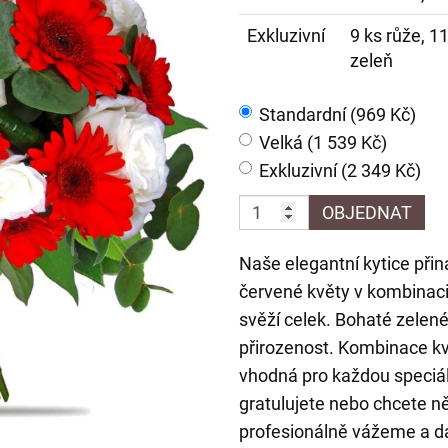
Exkluzivní
9 ks růže, 1
zeleň
Standardní (969 Kč)
Velká (1 539 Kč)
Exkluzivní (2 349 Kč)
OBJEDNAT
Naše elegantní kytice přin
červené květy v kombinaci 
svěží celek. Bohaté zelené 
přirozenost. Kombinace kv
vhodná pro každou speciální
gratulujete nebo chcete ně
profesionálně vážeme a d