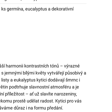
1 ks germína, eucalyptus a dekorativní
áší harmonii kontrastních tónů – výrazné
s jemnými bílými květy vytvářejí působivý a
listy a eukalyptus kytici dodávají šmrnc i
ětin podtrhuje slavnostní atmosféru a je
 příležitost – ať už slavíte narozeniny,
komu prostě udělat radost. Kytici pro vás
áváme důraz i na formu předání.