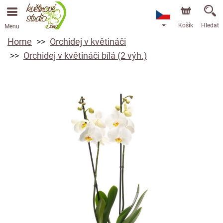
Košík
Hledat
Menu
Home
Orchidej v květináči
Orchidej v květináči bílá (2 výh.)