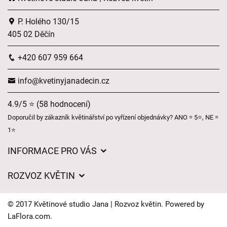
P. Holého 130/15
405 02 Děčín
+420 607 959 664
info@kvetinyjanadecin.cz
4.9/5 ⭐ (58 hodnocení)
Doporučil by zákazník květinářství po vyřízení objednávky? ANO = 5⭐, NE =
1⭐
INFORMACE PRO VÁS
O nás
ROZVOZ KVĚTIN
Obchodní podmínky
Ceny za doručení
Ochrana osobních údajů
© 2017 Květinové studio Jana | Rozvoz květin. Powered by
Kam doručujeme květiny
LaFlora.com
.
Často kladené dotazy
Cookies