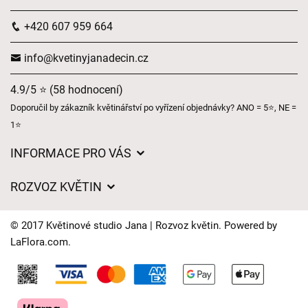
+420 607 959 664
info@kvetinyjanadecin.cz
4.9/5 ⭐ (58 hodnocení)
Doporučil by zákazník květinářství po vyřízení objednávky? ANO = 5⭐, NE =
1⭐
INFORMACE PRO VÁS
O nás
ROZVOZ KVĚTIN
Obchodní podmínky
Ceny za doručení
Ochrana osobních údajů
© 2017 Květinové studio Jana | Rozvoz květin. Powered by
Kam doručujeme květiny
LaFlora.com
.
Často kladené dotazy
Cookies
Naše provozovny
Kontakt
Časy doručení květin – přehled možností