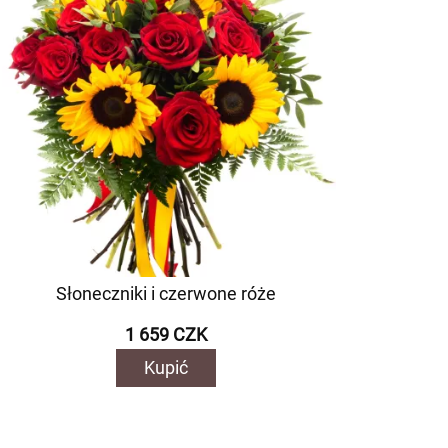
Słoneczniki i czerwone róże
1 659 CZK
Kupić