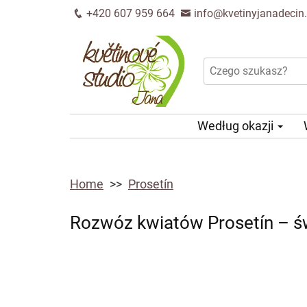
+420 607 959 664
info@kvetinyjanadecin
Według okazji
Home
Prosetín
Rozwóz kwiatów Prosetín – ś