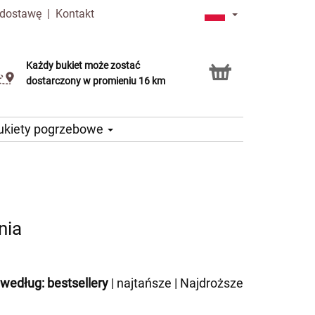
 dostawę
|
Kontakt
Każdy bukiet może zostać
Usługa Click & Collect
dostarczony w promieniu 16 km
ukiety pogrzebowe
nia
 według:
bestsellery
|
najtańsze
|
Najdroższe