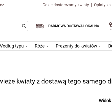
.cz
Gdzie dostarczamy kwiaty
|
Opłaty za
Dostawa tego samego dnia
Wybierz datę dostawy
DARMOWA DOSTAWA LOKALNA
dostępna
Według typu
Róże
Prezenty do kwiatów
B
wieże kwiaty z dostawą tego samego d
Widok