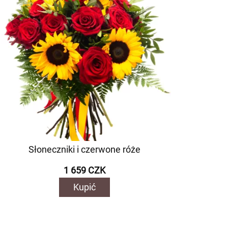
Słoneczniki i czerwone róże
1 659 CZK
Kupić