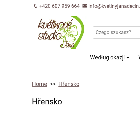
+420 607 959 664
info@kvetinyjanadecin
Według okazji
Home
Hřensko
Hřensko