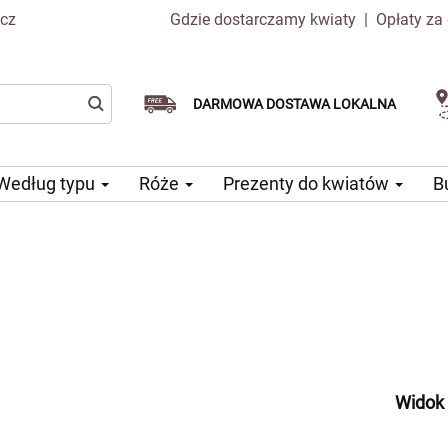
.cz
Gdzie dostarczamy kwiaty
|
Opłaty za
Dostawa tego samego dnia
Wybierz datę dostawy
DARMOWA DOSTAWA LOKALNA
dostępna
Według typu
Róże
Prezenty do kwiatów
B
Widok