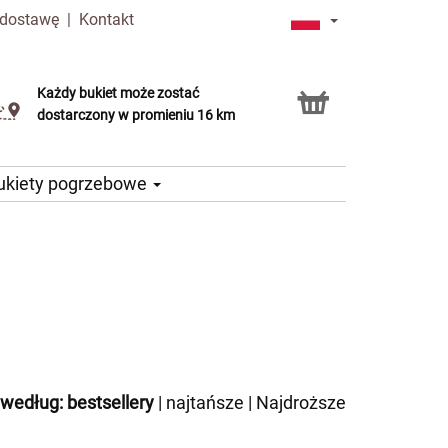
 dostawę
|
Kontakt
Każdy bukiet może zostać
Usługa Click & Collect
dostarczony w promieniu 16 km
ukiety pogrzebowe
 według:
bestsellery
|
najtańsze
|
Najdroższe