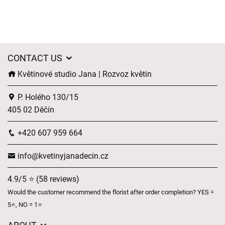
CONTACT US
Květinové studio Jana | Rozvoz květin
P. Holého 130/15
405 02 Děčín
+420 607 959 664
info@kvetinyjanadecin.cz
4.9/5 ⭐ (58 reviews)
Would the customer recommend the florist after order completion? YES =
5⭐, NO = 1⭐