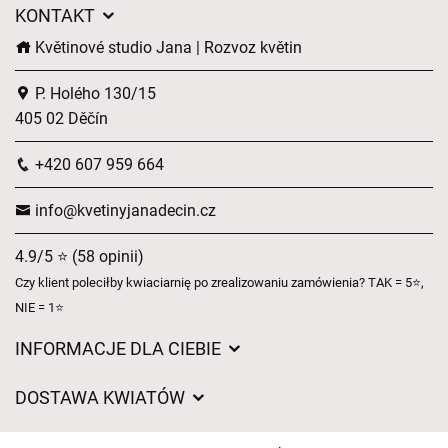
KONTAKT
Květinové studio Jana | Rozvoz květin
P. Holého 130/15
405 02 Děčín
+420 607 959 664
info@kvetinyjanadecin.cz
4.9/5 ⭐ (58 opinii)
Czy klient poleciłby kwiaciarnię po zrealizowaniu zamówienia? TAK = 5⭐,
NIE = 1⭐
INFORMACJE DLA CIEBIE
Regulamin sklepu internetowego
DOSTAWA KWIATÓW
Ochrona danych osobowych
Opłaty za dostawę
Czasy dostawy kwiatów – przegląd możliwości