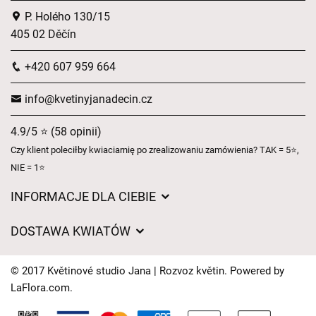
P. Holého 130/15
405 02 Děčín
+420 607 959 664
info@kvetinyjanadecin.cz
4.9/5 ⭐ (58 opinii)
Czy klient poleciłby kwiaciarnię po zrealizowaniu zamówienia? TAK = 5⭐,
NIE = 1⭐
INFORMACJE DLA CIEBIE
Regulamin sklepu internetowego
DOSTAWA KWIATÓW
Ochrona danych osobowych
Opłaty za dostawę
Czasy dostawy kwiatów – przegląd możliwości
© 2017 Květinové studio Jana | Rozvoz květin. Powered by
Gdzie dostarczamy kwiaty
LaFlora.com
.
Ciasteczka